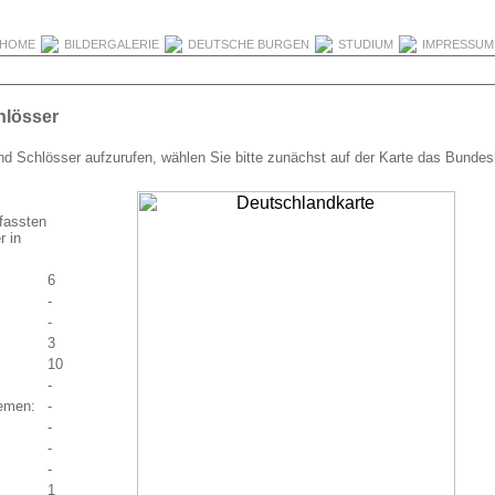
HOME
BILDERGALERIE
DEUTSCHE BURGEN
STUDIUM
IMPRESSU
hlösser
nd Schlösser aufzurufen, wählen Sie bitte zunächst auf der Karte das Bundes
rfassten
r in
6
:
-
-
3
10
:
-
remen:
-
-
-
-
1